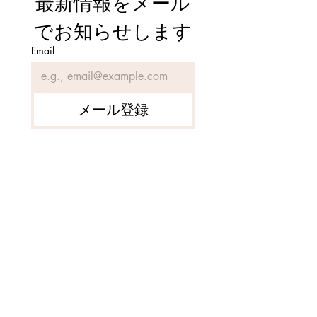
最新情報をメール
でお知らせします
Email
【販売中】岡山県津山市
【SOLD】岡山
｜最上流域に位置する清
給自足可能な明
メール登録
流沿いの竹林107坪が12万
古民家と隣接し
円
1,010坪